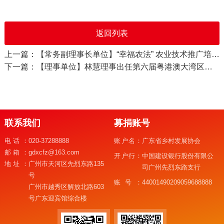
返回列表
上一篇：【常务副理事长单位】“幸福农法” 农业技术推广培训班在县图书馆顺利开展
下一篇：【理事单位】林慧理事出任第六届粤港澳大湾区科技时尚文化周官方推荐官
联系我们
募捐账号
电话：
020-37288888
账户名：
广东省乡村发展协会
邮箱：
gdxcfz@163.com
开户行：
中国建设银行股份有限公
地址：
广州市天河区先烈东路135
司广州先烈东路支行
号
账号：
44001490209059688888
广州市越秀区解放北路603
号广东迎宾馆综合楼