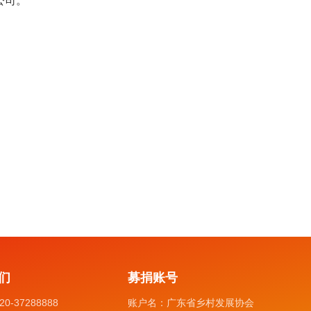
公司。
们
募捐账号
20-37288888
账户名：
广东省乡村发展协会