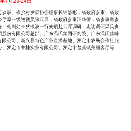
6年7月23-24日
府参事、省乡村发展协会理事长钟韶彬，省政府参事、省政
公厅原一级巡视员张汉昌，省政府参事汪华侨，省参事室参
务二处副处长狄银波一行先后赴云浮调研，走访调研温氏食
团股份有限公司总部、广东温氏集团研究院、广东温氏佳味
有限公司、新兴县特色产业直播基地、罗定市农民合作社服
心、罗定市粤桂实业有限公司、罗定市榃滨镇美丽客厅等