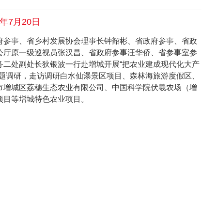
6年7月20日
府参事、省乡村发展协会理事长钟韶彬、省政府参事、省政
公厅原一级巡视员张汉昌、省政府参事汪华侨、省参事室参
务二处副处长狄银波一行赴增城开展“把农业建成现代化大产
课题调研，走访调研白水仙瀑景区项目、森林海旅游度假区、
市增城区荔穗生态农业有限公司、中国科学院伏羲农场（增
项目等增城特色农业项目。