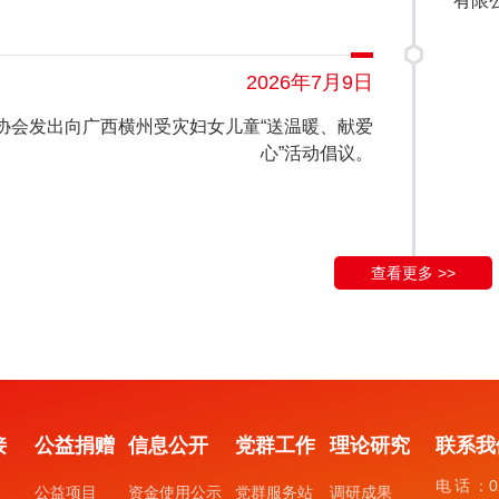
有限
2026年7月9日
协会发出向广西横州受灾妇女儿童“送温暖、献爱
心”活动倡议。
查看更多 >>
接
公益捐赠
信息公开
党群工作
理论研究
联系我
电话：
0
公益项目
资金使用公示
党群服务站
调研成果