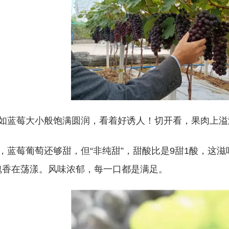
如蓝莓大小般饱满圆润，看着好诱人！切开看，果肉上溢
，蓝莓葡萄还够甜，但“非纯甜”，甜酸比是9甜1酸，这
瑰香在荡漾。风味浓郁，每一口都是满足。