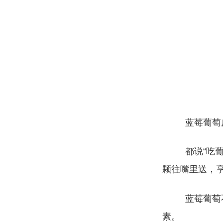
蓝莓葡萄
都说“吃
颗往嘴里送，
蓝莓葡萄
素。