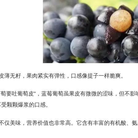
皮薄无籽，果肉紧实有弹性，口感像提子一样脆爽。
葡萄要吐葡萄皮”，蓝莓葡萄虽果皮有微微的涩味，但不
享受颗颗爆浆的口感。
不仅美味，营养价值也非常高。它含有丰富的有机酸、氨