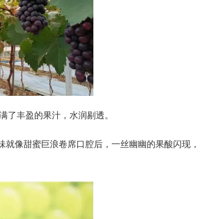
满了丰盈的果汁，水润剔透。
滋味就像甜蜜巨浪卷席口腔后，一丝幽幽的果酸闪现，