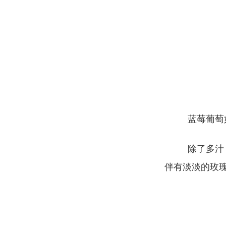
蓝莓葡萄
除了多汁
伴有淡淡的玫