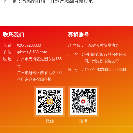
下一篇：番禺南村镇：打造产城融合新典范
联系我们
募捐账号
电话：
020-37288888
账户名：
广东省乡村发展协会
邮箱：
gdxcfz@163.com
开户行：
中国建设银行股份有限公
地址：
广州市天河区先烈东路135
司广州先烈东路支行
号
账号：
44001490209059688888
广州市越秀区解放北路603
号广东迎宾馆综合楼
微信
微博