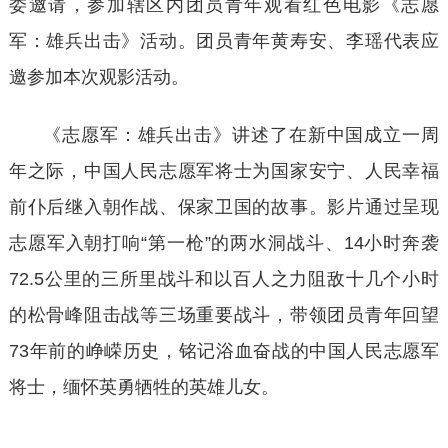
委邀请，参加辖区内团员青年观看红色电影《志愿
军：雄兵出击》活动。团员青年黄寿安、李瑶代表应
邀参加本次观影活动。
《志愿军：雄兵出击》讲述了在新中国成立一周
年之际，中国人民志愿军将士为国家安宁、人民幸福
前仆后继入朝作战、保家卫国的故事。影片通过呈现
志愿军入朝打响“第一枪”的两水洞战斗、
14
小时奔袭
72.5
公里的三所里战斗和以百人之力阻敌十几个小时
的松骨峰阻击战等三场重要战斗，带领团员青年回望
73
年前的峥嵘历史，铭记浴血奋战的中国人民志愿军
将士，缅怀英勇牺牲的英雄儿女。