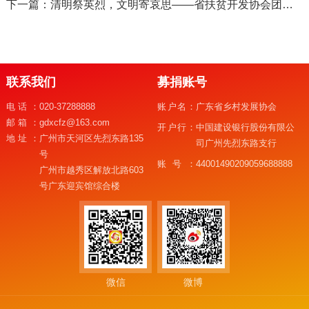
下一篇：清明祭英烈，文明寄哀思——省扶贫开发协会团员青年在行动
联系我们
募捐账号
电话：
020-37288888
账户名：
广东省乡村发展协会
邮箱：
gdxcfz@163.com
开户行：
中国建设银行股份有限公
地址：
广州市天河区先烈东路135
司广州先烈东路支行
号
账号：
44001490209059688888
广州市越秀区解放北路603
号广东迎宾馆综合楼
微信
微博