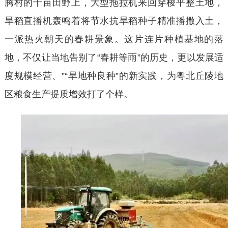
腾村的千亩田野上，大型拖拉机来回穿梭平整土地，
旱稻直播机轰鸣着将节水抗旱稻种子精准播撒入土，
一派热火朝天的春耕景象。这片连片种植基地的落
地，不仅让当地告别了
“春耕等雨”的历史，更以发展适
度规模经营、”“旱地种良种”的新实践，为粤北丘陵地
区粮食生产提质增效打了个样。