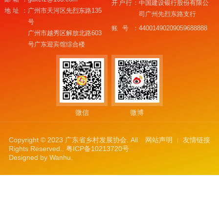
开户行：
中国建设银行股份有限公
地址：
广州市天河区先烈东路135
司广州先烈东路支行
号
账号：
44001490209059688888
广州市越秀区解放北路603
号广东迎宾馆综合楼
微信
微博
Copyright © 2023 广东省乡村发展协会. All
网站声明
友情链接
Rights Reserved..
粤ICP备10213720号
Designed by
Wanhu
.