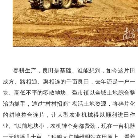
春耕生产，良田是基础。谁能想到，如今这片田
成方、路相通、渠相连的千亩良田，去年还是一户一
块、高低不平的零散地块。犁市镇以全域土地综合整
治为抓手，通过
“村村招商” 盘活土地资源，将碎片化
的耕地整合连片，让大型农业机械得以顺利进田作
业。“以前地块小，农机转个身都费劲，现在一台机器
一天能播几十亩。” 种粮大户钟维明站在田埂上，看着