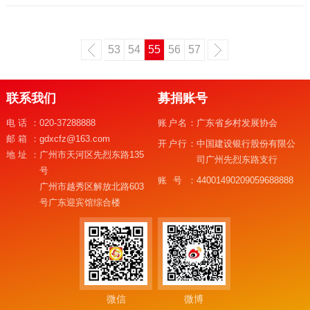
53
54
55
56
57
联系我们
募捐账号
电话：
020-37288888
账户名：
广东省乡村发展协会
邮箱：
gdxcfz@163.com
开户行：
中国建设银行股份有限公
地址：
广州市天河区先烈东路135
司广州先烈东路支行
号
账号：
44001490209059688888
广州市越秀区解放北路603
号广东迎宾馆综合楼
微信
微博