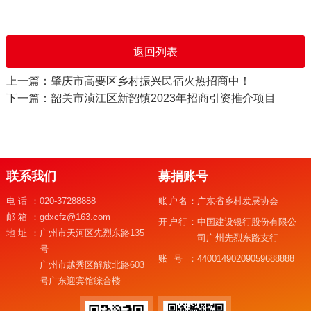
返回列表
上一篇：肇庆市高要区乡村振兴民宿火热招商中！
下一篇：韶关市浈江区新韶镇2023年招商引资推介项目
联系我们
募捐账号
电话：
020-37288888
账户名：
广东省乡村发展协会
邮箱：
gdxcfz@163.com
开户行：
中国建设银行股份有限公
地址：
广州市天河区先烈东路135
司广州先烈东路支行
号
账号：
44001490209059688888
广州市越秀区解放北路603
号广东迎宾馆综合楼